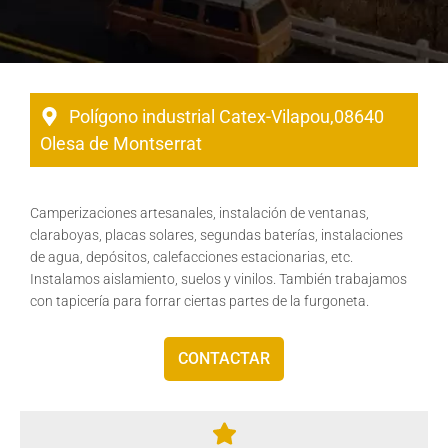
Polígono industrial Catex-Vilapou,
08640
Olesa de Montserrat
Camperizaciones artesanales, instalación de ventanas,
claraboyas, placas solares, segundas baterías, instalaciones
de agua, depósitos, calefacciones estacionarias, etc.
Instalamos aislamiento, suelos y vinilos. También trabajamos
con tapicería para forrar ciertas partes de la furgoneta.
CONTACTAR