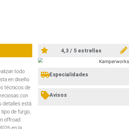
4,3 / 5 estrellas
alizan todo
Especialidades
ista en diseño
os técnicos de
Avisos
preciosas con
 detalles está
tipo de furgo,
n offroad.
08026 en la