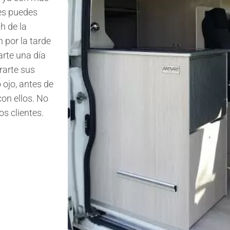
es puedes
h de la
 por la tarde
arte una día
rarte sus
 ojo, antes de
on ellos. No
os clientes.