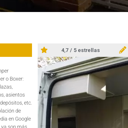
4,7 / 5 estrellas
mper
r o Boxer:
lazas,
s, asientos
depósitos, etc.
blación de
edia en Google
a ya son más